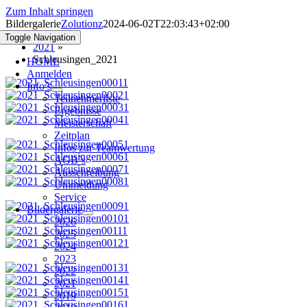
Zum Inhalt springen
Bildergalerie
Zolutionz
2024-06-02T22:03:43+02:00
Toggle Navigation
2021
»
Schleusingen_2021
HOME
Anmelden
Info’s
Teilnehmerliste
Ergebnisse
Meisterschaft
Zeitplan
Infos zur Teamwertung
AGB`s
Ausschreibung
Ummeldung
Service
Bildergalerie
2026
2025
2024
2023
2022
2021
2019