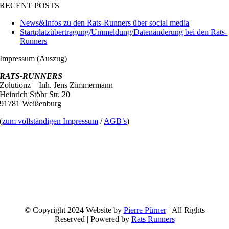
RECENT POSTS
News&Infos zu den Rats-Runners über social media
Startplatzübertragung/Ummeldung/Datenänderung bei den Rats-
Runners
Impressum (Auszug)
RATS-RUNNERS
Zolutionz – Inh. Jens Zimmermann
Heinrich Stöhr Str. 20
91781 Weißenburg
(
zum vollständigen Impressum
/
AGB’s
)
© Copyright 2024 Website by
Pierre Pürner
| All Rights
Reserved | Powered by
Rats Runners