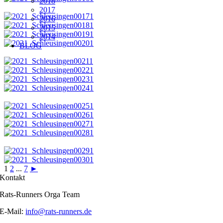
2018
2017
2016
2015
2014
BLOG
1
2
...
7
►
Kontakt
Rats-Runners Orga Team
E-Mail:
info@rats-runners.de