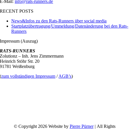
E-Mail:
info@rats-runners.de
RECENT POSTS
News&Infos zu den Rats-Runners über social media
Startplatzübertragung/Ummeldung/Datenänderung bei den Rats-
Runners
Impressum (Auszug)
RATS-RUNNERS
Zolutionz – Inh. Jens Zimmermann
Heinrich Stöhr Str. 20
91781 Weißenburg
(
zum vollständigen Impressum
/
AGB’s
)
© Copyright 2026 Website by
Pierre Pürner
| All Rights