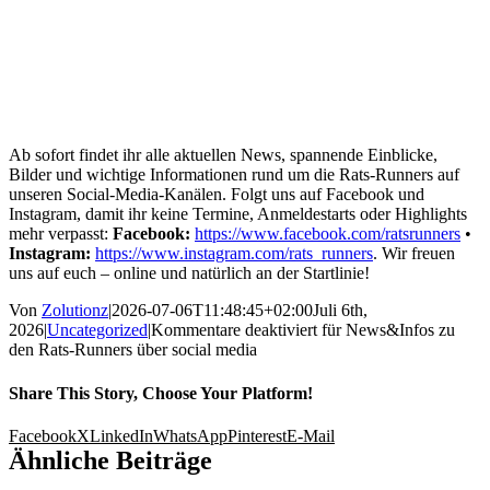
Ab sofort findet ihr alle aktuellen News, spannende Einblicke,
Bilder und wichtige Informationen rund um die Rats-Runners auf
unseren Social-Media-Kanälen. Folgt uns auf Facebook und
Instagram, damit ihr keine Termine, Anmeldestarts oder Highlights
mehr verpasst:
Facebook:
https://www.facebook.com/ratsrunners
•
Instagram:
https://www.instagram.com/rats_runners
. Wir freuen
uns auf euch – online und natürlich an der Startlinie!
Von
Zolutionz
|
2026-07-06T11:48:45+02:00
Juli 6th,
2026
|
Uncategorized
|
Kommentare deaktiviert
für News&Infos zu
den Rats-Runners über social media
Share This Story, Choose Your Platform!
Facebook
X
LinkedIn
WhatsApp
Pinterest
E-Mail
Ähnliche Beiträge