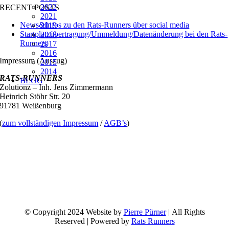
2022
RECENT POSTS
2021
News&Infos zu den Rats-Runners über social media
2019
Startplatzübertragung/Ummeldung/Datenänderung bei den Rats-
2018
Runners
2017
2016
Impressum (Auszug)
2015
2014
RATS-RUNNERS
BLOG
Zolutionz – Inh. Jens Zimmermann
Heinrich Stöhr Str. 20
91781 Weißenburg
(
zum vollständigen Impressum
/
AGB’s
)
© Copyright 2024 Website by
Pierre Pürner
| All Rights
Reserved | Powered by
Rats Runners