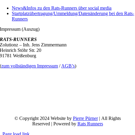
News&Infos zu den Rats-Runners über social media
Startplatzübertragung/Ummeldung/Datenänderung bei den Rats-
Runners
Impressum (Auszug)
RATS-RUNNERS
Zolutionz – Inh. Jens Zimmermann
Heinrich Stöhr Str. 20
91781 Weißenburg
(
zum vollständigen Impressum
/
AGB’s
)
© Copyright 2024 Website by
Pierre Pürner
| All Rights
Reserved | Powered by
Rats Runners
Page load link