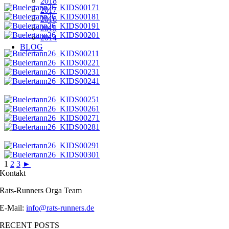
2018
2017
2016
2015
2014
BLOG
1
2
3
►
Kontakt
Rats-Runners Orga Team
E-Mail:
info@rats-runners.de
RECENT POSTS