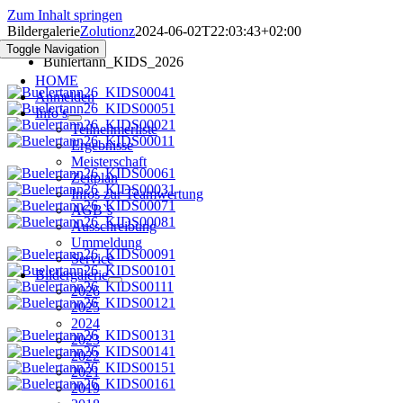
Zum Inhalt springen
Bildergalerie
Zolutionz
2024-06-02T22:03:43+02:00
Toggle Navigation
Bühlertann_KIDS_2026
HOME
Anmelden
Info’s
Teilnehmerliste
Ergebnisse
Meisterschaft
Zeitplan
Infos zur Teamwertung
AGB`s
Ausschreibung
Ummeldung
Service
Bildergalerie
2026
2025
2024
2023
2022
2021
2019