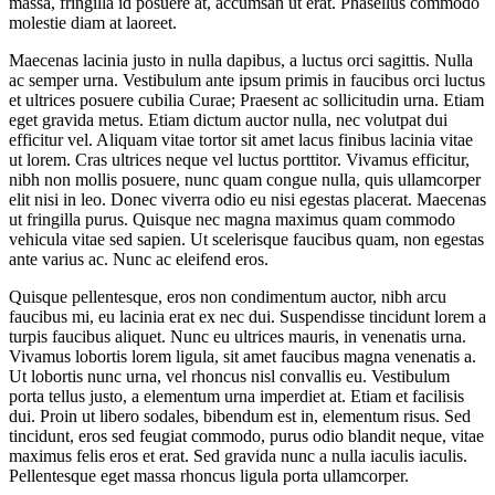
massa, fringilla id posuere at, accumsan ut erat. Phasellus commodo
molestie diam at laoreet.
Maecenas lacinia justo in nulla dapibus, a luctus orci sagittis. Nulla
ac semper urna. Vestibulum ante ipsum primis in faucibus orci luctus
et ultrices posuere cubilia Curae; Praesent ac sollicitudin urna. Etiam
eget gravida metus. Etiam dictum auctor nulla, nec volutpat dui
efficitur vel. Aliquam vitae tortor sit amet lacus finibus lacinia vitae
ut lorem. Cras ultrices neque vel luctus porttitor. Vivamus efficitur,
nibh non mollis posuere, nunc quam congue nulla, quis ullamcorper
elit nisi in leo. Donec viverra odio eu nisi egestas placerat. Maecenas
ut fringilla purus. Quisque nec magna maximus quam commodo
vehicula vitae sed sapien. Ut scelerisque faucibus quam, non egestas
ante varius ac. Nunc ac eleifend eros.
Quisque pellentesque, eros non condimentum auctor, nibh arcu
faucibus mi, eu lacinia erat ex nec dui. Suspendisse tincidunt lorem a
turpis faucibus aliquet. Nunc eu ultrices mauris, in venenatis urna.
Vivamus lobortis lorem ligula, sit amet faucibus magna venenatis a.
Ut lobortis nunc urna, vel rhoncus nisl convallis eu. Vestibulum
porta tellus justo, a elementum urna imperdiet at. Etiam et facilisis
dui. Proin ut libero sodales, bibendum est in, elementum risus. Sed
tincidunt, eros sed feugiat commodo, purus odio blandit neque, vitae
maximus felis eros et erat. Sed gravida nunc a nulla iaculis iaculis.
Pellentesque eget massa rhoncus ligula porta ullamcorper.