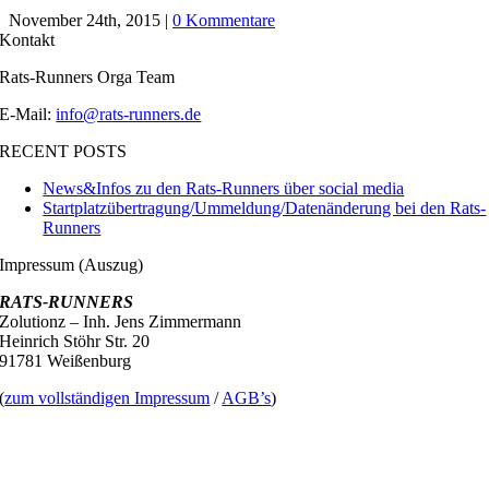
November 24th, 2015
|
0 Kommentare
Kontakt
Rats-Runners Orga Team
E-Mail:
info@rats-runners.de
RECENT POSTS
News&Infos zu den Rats-Runners über social media
Startplatzübertragung/Ummeldung/Datenänderung bei den Rats-
Runners
Impressum (Auszug)
RATS-RUNNERS
Zolutionz – Inh. Jens Zimmermann
Heinrich Stöhr Str. 20
91781 Weißenburg
(
zum vollständigen Impressum
/
AGB’s
)