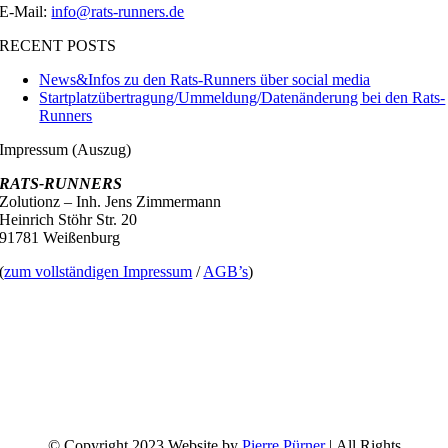
E-Mail:
info@rats-runners.de
RECENT POSTS
News&Infos zu den Rats-Runners über social media
Startplatzübertragung/Ummeldung/Datenänderung bei den Rats-
Runners
Impressum (Auszug)
RATS-RUNNERS
Zolutionz – Inh. Jens Zimmermann
Heinrich Stöhr Str. 20
91781 Weißenburg
(
zum vollständigen Impressum
/
AGB’s
)
© Copyright 2023 Website by
Pierre Pürner
| All Rights