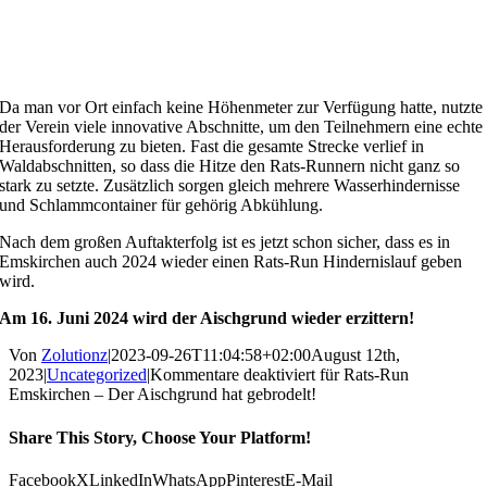
Da man vor Ort einfach keine Höhenmeter zur Verfügung hatte, nutzte
der Verein viele innovative Abschnitte, um den Teilnehmern eine echte
Herausforderung zu bieten. Fast die gesamte Strecke verlief in
Waldabschnitten, so dass die Hitze den Rats-Runnern nicht ganz so
stark zu setzte. Zusätzlich sorgen gleich mehrere Wasserhindernisse
und Schlammcontainer für gehörig Abkühlung.
Nach dem großen Auftakterfolg ist es jetzt schon sicher, dass es in
Emskirchen auch 2024 wieder einen Rats-Run Hindernislauf geben
wird.
Am 16. Juni 2024 wird der Aischgrund wieder erzittern!
Von
Zolutionz
|
2023-09-26T11:04:58+02:00
August 12th,
2023
|
Uncategorized
|
Kommentare deaktiviert
für Rats-Run
Emskirchen – Der Aischgrund hat gebrodelt!
Share This Story, Choose Your Platform!
Facebook
X
LinkedIn
WhatsApp
Pinterest
E-Mail