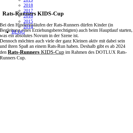
2018
2017
Rats-Runners KIDS-Cup
2016
2015
Bei den Hindernisläufen der Rats-Runners dürfen Kinder (in
2014
Begleitung eines Erziehungsberechtigten) auch beim Hauptlauf starten,
BLOG
was ein absolutes Novum in der Szene ist.
Dennoch möchten auch viele der ganz Kleinen aktiv mit dab
ei sein
und ihren Spaß an einem Rats-Run haben. Deshalb gibt es ab 2024
Rats-Runners
KIDS-Cup
den
im Rahmen des DOTLUX Rats-
Runners Cup.