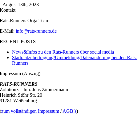
August 13th, 2023
Kontakt
Rats-Runners Orga Team
E-Mail:
info@rats-runners.de
RECENT POSTS
News&Infos zu den Rats-Runners über social media
Startplatzübertragung/Ummeldung/Datenänderung bei den Rats-
Runners
Impressum (Auszug)
RATS-RUNNERS
Zolutionz – Inh. Jens Zimmermann
Heinrich Stöhr Str. 20
91781 Weißenburg
(
zum vollständigen Impressum
/
AGB’s
)