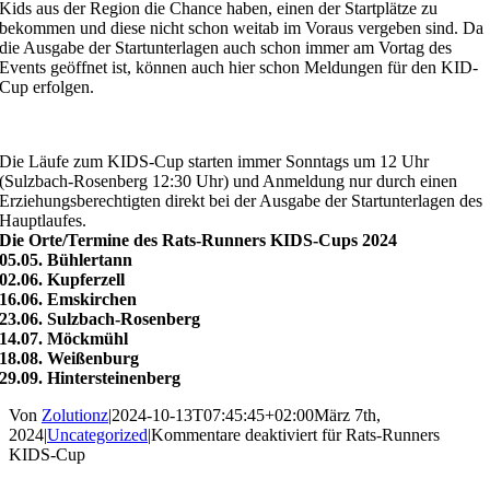
Kids aus der Region die Chance haben, einen der Startplätze zu
bekommen und diese nicht schon weitab im Voraus vergeben sind. Da
die Ausgabe der Startunterlagen auch schon immer am Vortag des
Events geöffnet ist, können auch hier schon Meldungen für den KID-
Cup erfolgen.
Die Läufe zum KIDS-Cup starten immer Sonntags um 12 Uhr
(Sulzbach-Rosenberg 12:30 Uhr) und Anmeldung nur durch einen
Erziehungsberechtigten direkt bei der Ausgabe der Startunterlagen des
Hauptlaufes.
Die Orte/Termine des Rats-Runners KIDS-Cups 2024
05.05. Bühlertann
02.06. Kupferzell
16.06. Emskirchen
23.06. Sulzbach-Rosenberg
14.07. Möckmühl
18.08. Weißenburg
29.09. Hintersteinenberg
Von
Zolutionz
|
2024-10-13T07:45:45+02:00
März 7th,
2024
|
Uncategorized
|
Kommentare deaktiviert
für Rats-Runners
KIDS-Cup