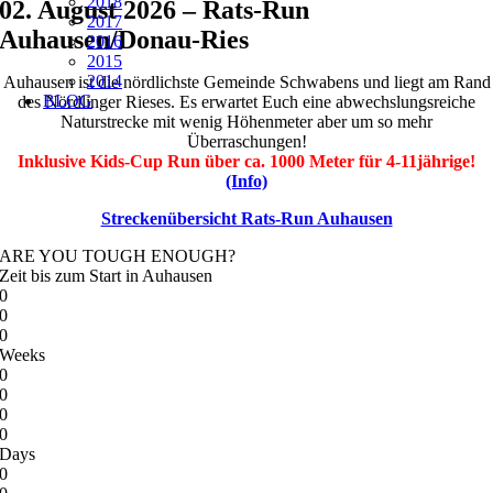
2018
02. August 2026 – Rats-Run
2017
Auhausen/Donau-Ries
2016
2015
2014
Auhausen ist die nördlichste Gemeinde Schwabens und liegt am Rand
BLOG
des Nördlinger Rieses. Es erwartet Euch eine abwechslungsreiche
Naturstrecke mit wenig Höhenmeter aber um so mehr
Überraschungen!
Inklusive Kids-Cup Run über ca. 1000 Meter für 4-11jährige!
(Info)
Streckenübersicht Rats-Run Auhausen
ARE YOU TOUGH ENOUGH?
Zeit bis zum Start in Auhausen
0
0
0
Weeks
0
0
0
0
Days
0