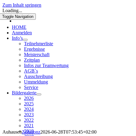
Zum Inhalt springen
Loading...
Toggle Navigation
HOME
Anmelden
Info’s
Teilnehmerliste
Ergebnisse
Meisterschaft
Zeitplan
Infos zur Teamwertung
AGB`s
Ausschreibung
Ummeldung
Service
Bildergalerie
2026
2025
2024
2023
2022
2021
2019
Auhausen
Zolutionz
2026-06-28T07:53:45+02:00