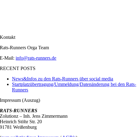
Kontakt
Rats-Runners Orga Team
E-Mail:
info@rats-runners.de
RECENT POSTS
News&Infos zu den Rats-Runners über social media
Startplatzübertragung/Ummeldung/Datenänderung bei den Rats-
Runners
Impressum (Auszug)
RATS-RUNNERS
Zolutionz – Inh. Jens Zimmermann
Heinrich Stöhr Str. 20
91781 Weißenburg