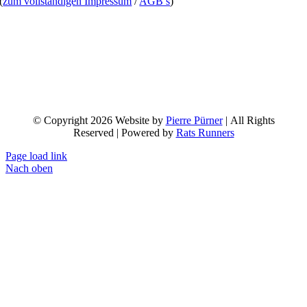
(
zum vollständigen Impressum
/
AGB’s
)
© Copyright 2026 Website by
Pierre Pürner
| All Rights
Reserved | Powered by
Rats Runners
Page load link
Nach oben