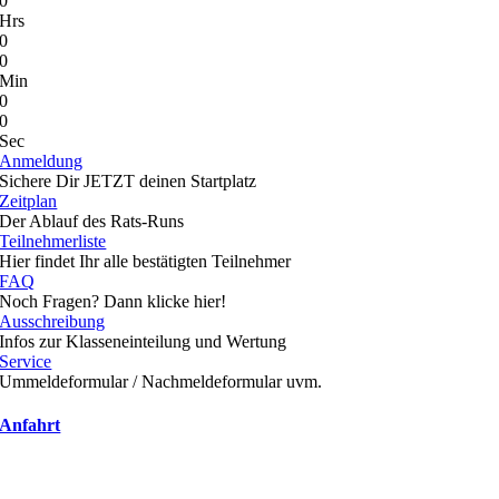
0
Hrs
0
0
Min
0
0
Sec
Anmeldung
Sichere Dir JETZT deinen Startplatz
Zeitplan
Der Ablauf des Rats-Runs
Teilnehmerliste
Hier findet Ihr alle bestätigten Teilnehmer
FAQ
Noch Fragen? Dann klicke hier!
Ausschreibung
Infos zur Klasseneinteilung und Wertung
Service
Ummeldeformular / Nachmeldeformular uvm.
Anfahrt