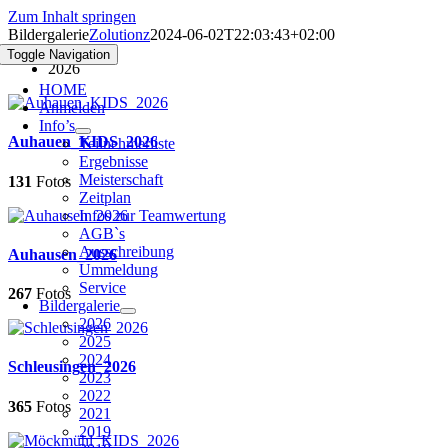
Zum Inhalt springen
Bildergalerie
Zolutionz
2024-06-02T22:03:43+02:00
Toggle Navigation
2026
HOME
Anmelden
Info’s
Auhauen_KIDS_2026
Teilnehmerliste
Ergebnisse
Meisterschaft
131
Fotos
Zeitplan
Infos zur Teamwertung
AGB`s
Ausschreibung
Auhausen_2026
Ummeldung
Service
267
Fotos
Bildergalerie
2026
2025
2024
Schleusingen_2026
2023
2022
365
Fotos
2021
2019