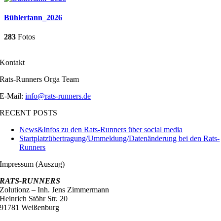
Bühlertann_2026
283
Fotos
Kontakt
Rats-Runners Orga Team
E-Mail:
info@rats-runners.de
RECENT POSTS
News&Infos zu den Rats-Runners über social media
Startplatzübertragung/Ummeldung/Datenänderung bei den Rats-
Runners
Impressum (Auszug)
RATS-RUNNERS
Zolutionz – Inh. Jens Zimmermann
Heinrich Stöhr Str. 20
91781 Weißenburg