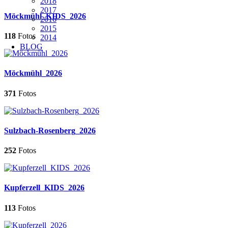
2018
2017
Möckmühl_KIDS_2026
2016
2015
118
Fotos
2014
BLOG
Möckmühl_2026
371
Fotos
Sulzbach-Rosenberg_2026
252
Fotos
Kupferzell_KIDS_2026
113
Fotos