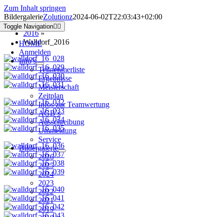
Zum Inhalt springen
Bildergalerie
Zolutionz
2024-06-02T22:03:43+02:00
Toggle Navigation
2016
»
Walldorf_2016
HOME
Anmelden
Info’s
Teilnehmerliste
Ergebnisse
Meisterschaft
Zeitplan
Infos zur Teamwertung
AGB`s
Ausschreibung
Ummeldung
Service
Bildergalerie
2026
2025
2024
2023
2022
2021
2019