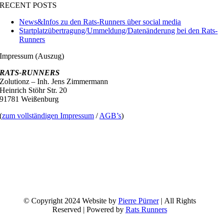
RECENT POSTS
News&Infos zu den Rats-Runners über social media
Startplatzübertragung/Ummeldung/Datenänderung bei den Rats-
Runners
Impressum (Auszug)
RATS-RUNNERS
Zolutionz – Inh. Jens Zimmermann
Heinrich Stöhr Str. 20
91781 Weißenburg
(
zum vollständigen Impressum
/
AGB’s
)
© Copyright 2024 Website by
Pierre Pürner
| All Rights
Reserved | Powered by
Rats Runners