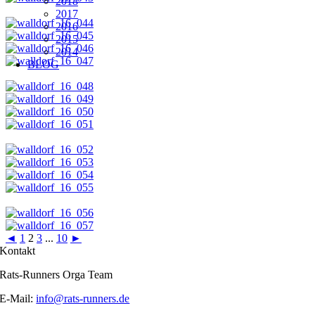
2018
2017
2016
2015
2014
BLOG
◄
1
2
3
...
10
►
Kontakt
Rats-Runners Orga Team
E-Mail:
info@rats-runners.de