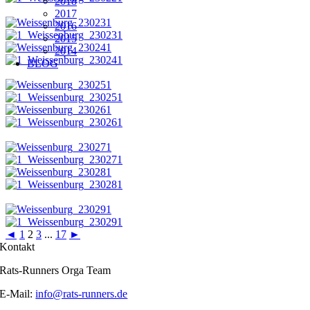
2018
2017
2016
2015
2014
BLOG
◄
1
2
3
...
17
►
Kontakt
Rats-Runners Orga Team
E-Mail:
info@rats-runners.de