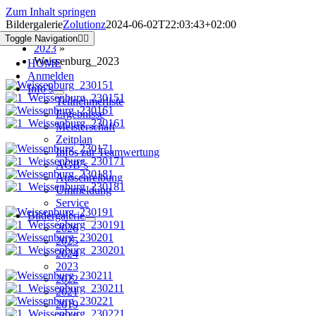
Zum Inhalt springen
Bildergalerie
Zolutionz
2024-06-02T22:03:43+02:00
Toggle Navigation
2023
»
Weissenburg_2023
HOME
Anmelden
Info’s
Teilnehmerliste
Ergebnisse
Meisterschaft
Zeitplan
Infos zur Teamwertung
AGB`s
Ausschreibung
Ummeldung
Service
Bildergalerie
2026
2025
2024
2023
2022
2021
2019