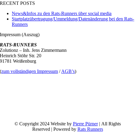
RECENT POSTS
News&Infos zu den Rats-Runners über social media
Startplatzübertragung/Ummeldung/Datenänderung bei den Rats-
Runners
Impressum (Auszug)
RATS-RUNNERS
Zolutionz – Inh. Jens Zimmermann
Heinrich Stöhr Str. 20
91781 Weißenburg
(
zum vollständigen Impressum
/
AGB’s
)
© Copyright 2024 Website by
Pierre Pürner
| All Rights
Reserved | Powered by
Rats Runners