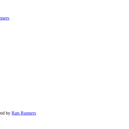
nners
red by
Rats Runners