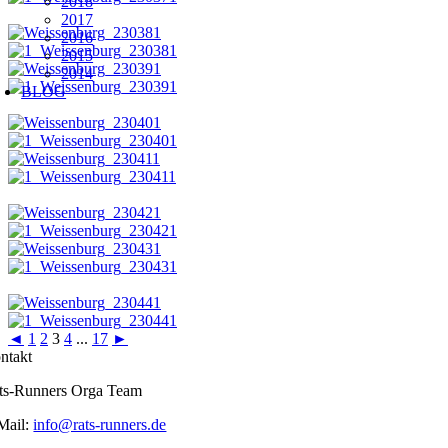
2018
2017
2016
2015
2014
BLOG
◄
1
2
3
4
...
17
►
ntakt
ts-Runners Orga Team
Mail:
info@rats-runners.de