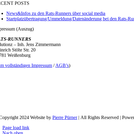
ECENT POSTS
News&Infos zu den Rats-Runners über social media
Startplatzübertragung/Ummeldung/Datenänderung bei den Rats-Ru
pressum (Auszug)
ATS-RUNNERS
lutionz – Inh. Jens Zimmermann
inrich Stöhr Str. 20
781 Weißenburg
um vollständigen Impressum
/
AGB’s
)
Copyright 2024 Website by
Pierre Pürner
| All Rights Reserved | Powe
Page load link
Nach oben