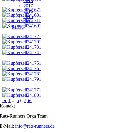
2018
2017
2016
2015
2014
BLOG
◄
1
...
5
6
7
►
Kontakt
Rats-Runners Orga Team
E-Mail:
info@rats-runners.de