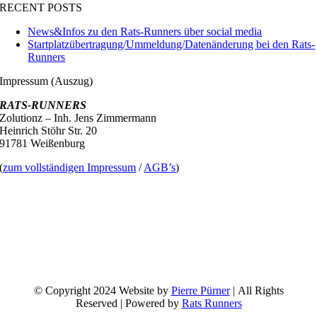
RECENT POSTS
News&Infos zu den Rats-Runners über social media
Startplatzübertragung/Ummeldung/Datenänderung bei den Rats-
Runners
Impressum (Auszug)
RATS-RUNNERS
Zolutionz – Inh. Jens Zimmermann
Heinrich Stöhr Str. 20
91781 Weißenburg
(
zum vollständigen Impressum
/
AGB’s
)
© Copyright 2024 Website by
Pierre Pürner
| All Rights
Reserved | Powered by
Rats Runners