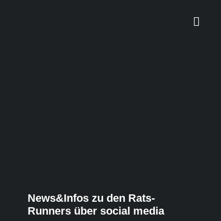
Zum
Inhalt
Togg
springen
Navi
HOME
Anmelden
Info’s
Bildergalerie
News&Infos zu den Rats-
BLOG
Runners über social media