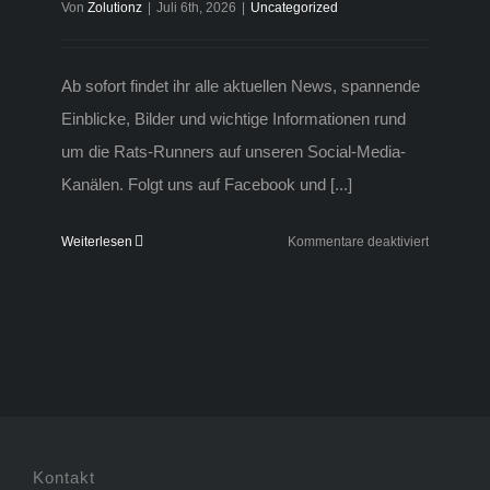
Von
Zolutionz
|
Juli 6th, 2026
|
Uncategorized
Ab sofort findet ihr alle aktuellen News, spannende
Einblicke, Bilder und wichtige Informationen rund
um die Rats-Runners auf unseren Social-Media-
Kanälen. Folgt uns auf Facebook und [...]
für
Weiterlesen
Kommentare deaktiviert
News&Inf
zu
den
Rats-
Runners
über
social
media
Kontakt