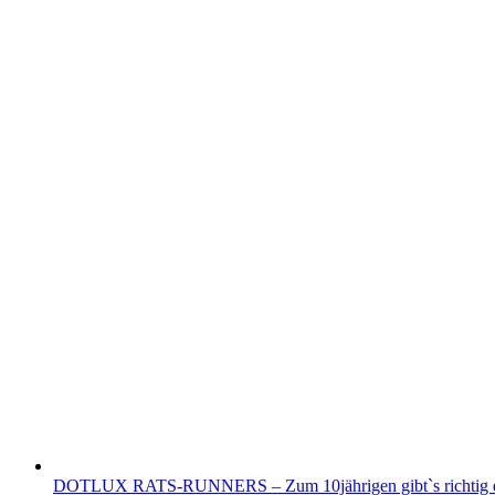
DOTLUX RATS-RUNNERS – Zum 10jährigen gibt`s richtig ei