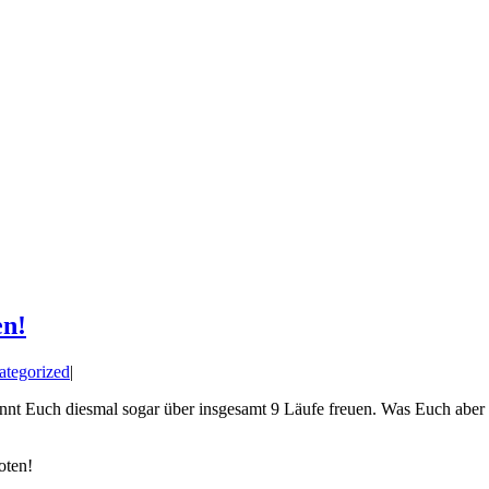
en!
ategorized
|
t Euch diesmal sogar über insgesamt 9 Läufe freuen. Was Euch aber s
oten!