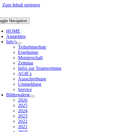
Zum Inhalt springen
oggle Navigation
HOME
Anmelden
Info’s
Teilnehmerliste
Ergebnisse
Meisterschaft
Zeitplan
Infos zur Teamwertung
AGB`s
Ausschreibung
Ummeldung
Service
Bildergalerie
2026
2025
2024
2023
2022
2021
2019